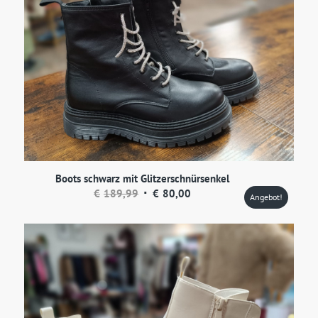
Boots schwarz mit Glitzerschnürsenkel
Ursprünglicher
Aktueller
€
189,99
€
80,00
Angebot!
Preis
Preis
war:
ist:
€189,99
€80,00.