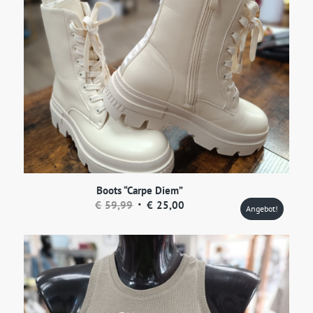
Boots “Carpe Diem”
Ursprünglicher
Aktueller
€
59,99
€
25,00
Angebot!
Preis
Preis
war:
ist:
€59,99
€25,00.