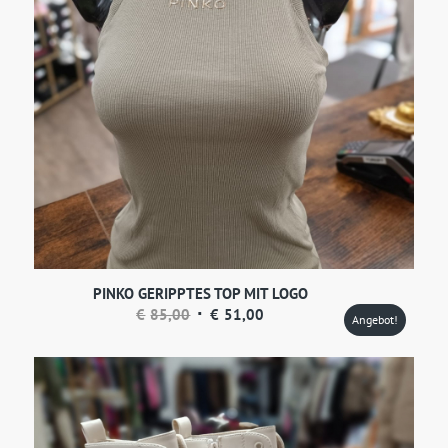
PINKO GERIPPTES TOP MIT LOGO
Ursprünglicher
Aktueller
€
85,00
€
51,00
Angebot!
Preis
Preis
war:
ist:
€85,00
€51,00.