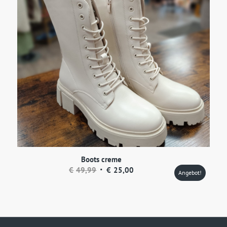
Boots creme
Ursprünglicher
Aktueller
€
49,99
€
25,00
Angebot!
Preis
Preis
war:
ist:
€49,99
€25,00.