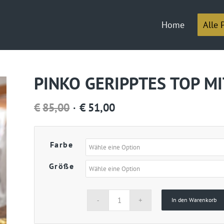
Home
Alle 
PINKO GERIPPTES TOP M
Ursprünglicher
Aktueller
€
85,00
€
51,00
Preis
Preis
war:
ist:
Farbe
€85,00
€51,00.
Größe
In den Warenkorb