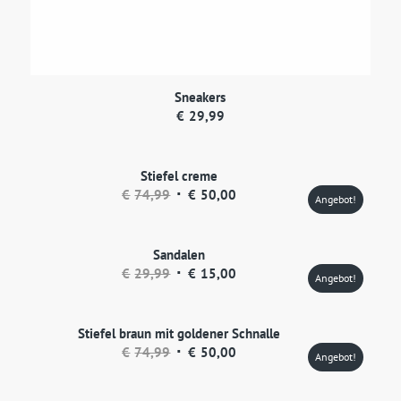
Sneakers
€
29,99
Stiefel creme
Ursprünglicher
Aktueller
€
74,99
€
50,00
Angebot!
Preis
Preis
war:
ist:
Sandalen
€74,99
€50,00.
Ursprünglicher
Aktueller
€
29,99
€
15,00
Angebot!
Preis
Preis
war:
ist:
Stiefel braun mit goldener Schnalle
€29,99
€15,00.
Ursprünglicher
Aktueller
€
74,99
€
50,00
Angebot!
Preis
Preis
war:
ist: