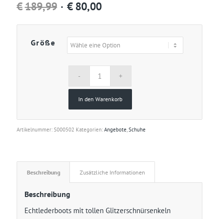
Ursprünglicher
Aktueller
€
189,99
€
80,00
Preis
Preis
war:
ist:
Größe
€189,99
€80,00.
In den Warenkorb
Artikelnummer:
S000502
Kategorien:
Angebote
,
Schuhe
Beschreibung
Zusätzliche Informationen
Beschreibung
Echtlederboots mit tollen Glitzerschnürsenkeln