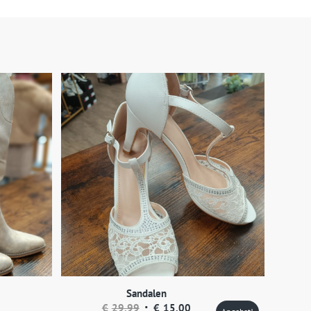
Sandalen
Ursprünglicher
Aktueller
€
29,99
€
15,00