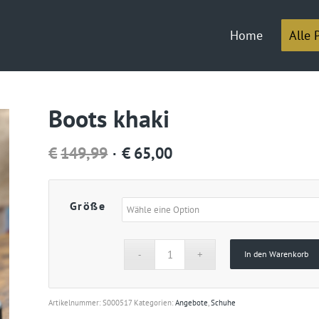
Home
Alle 
Boots khaki
Ursprünglicher
Aktueller
€
149,99
€
65,00
Preis
Preis
war:
ist:
Größe
€149,99
€65,00.
In den Warenkorb
Artikelnummer:
S000517
Kategorien:
Angebote
,
Schuhe