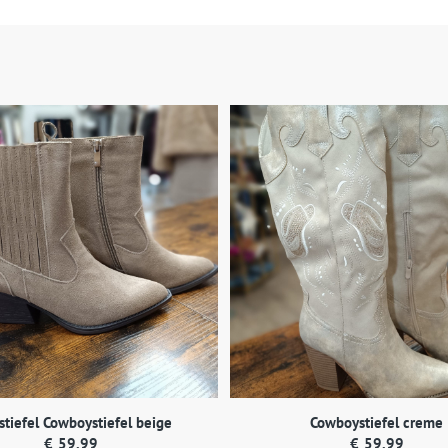
stiefel Cowboystiefel beige
Cowboystiefel creme
€
59,99
€
59,99