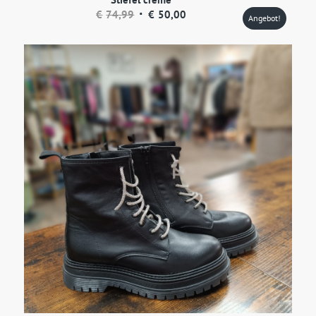
Ursprünglicher
Aktueller
€
74,99
€
50,00
Angebot!
Preis
Preis
war:
ist:
€74,99
€50,00.