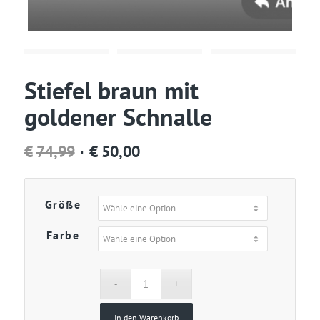
Stiefel braun mit
goldener Schnalle
Ursprünglicher
Aktueller
€
74,99
€
50,00
Preis
Preis
war:
ist:
Größe
€74,99
€50,00.
Farbe
In den Warenkorb