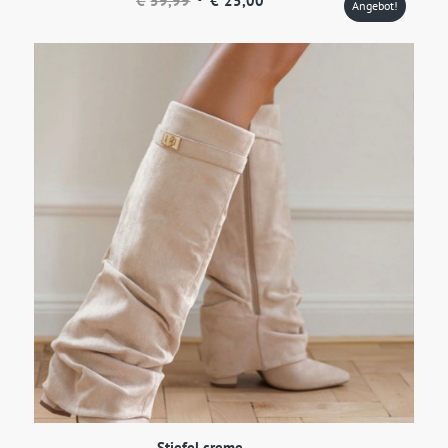
€
59,99
€
25,00
Angebot!
Preis
Preis
war:
ist:
€59,99
€25,00.
Stiefel creme