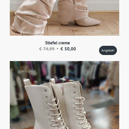
Stiefel creme
Ursprünglicher
Aktueller
€
74,99
€
50,00
Angebot!
Preis
Preis
war:
ist:
€74,99
€50,00.