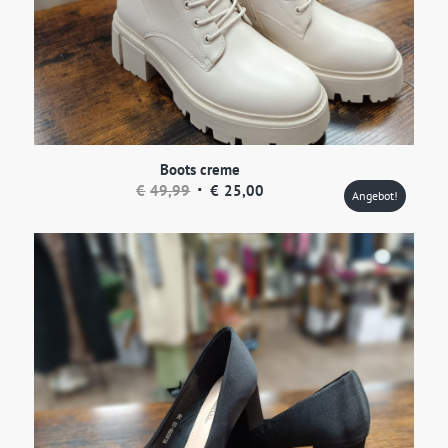
Boots creme
Ursprünglicher
Aktueller
€
49,99
€
25,00
Angebot!
Preis
Preis
war:
ist:
€49,99
€25,00.