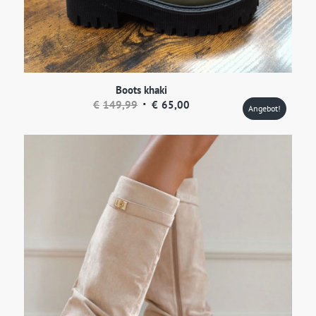
Boots khaki
Ursprünglicher
Aktueller
€
149,99
€
65,00
Angebot!
Preis
Preis
war:
ist:
€149,99
€65,00.