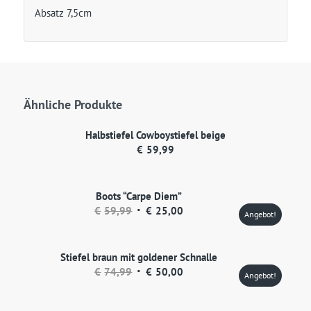
Absatz 7,5cm
Ähnliche Produkte
Halbstiefel Cowboystiefel beige
€
59,99
Boots “Carpe Diem”
Ursprünglicher
Aktueller
€
59,99
€
25,00
Angebot!
Preis
Preis
war:
ist:
Stiefel braun mit goldener Schnalle
€59,99
€25,00.
Ursprünglicher
Aktueller
€
74,99
€
50,00
Angebot!
Preis
Preis
war:
ist: