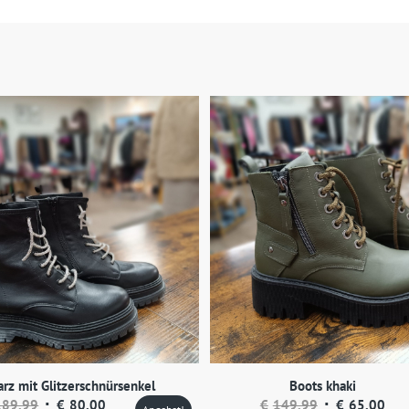
rz mit Glitzerschnürsenkel
Boots khaki
Ursprünglicher
Aktueller
Ursprünglicher
Aktu
189,99
€
80,00
€
149,99
€
65,00