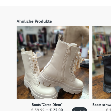
Ähnliche Produkte
Boots “Carpe Diem”
Boots schwa
Ursprünglicher
Aktueller
€
59,99
€
25,00
€