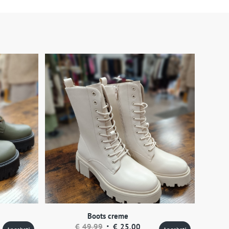
Boots creme
eller
Ursprünglicher
Aktueller
€
49,99
€
25,00