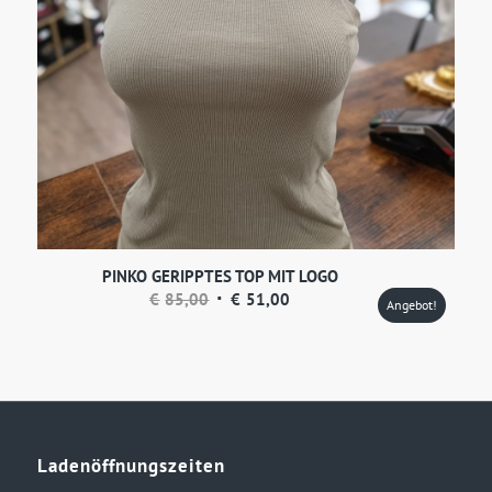
PINKO GERIPPTES TOP MIT LOGO
Ursprünglicher
Aktueller
€
85,00
€
51,00
Angebot!
Preis
Preis
war:
ist:
€85,00
€51,00.
Ladenöffnungszeiten