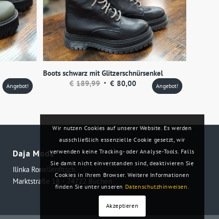
Boots schwarz mit Glitzerschnürsenkel
eller
Ursprünglicher
Aktueller
€
189,99
€
80,00
Angebot!
Angebot!
s
Preis
Preis
war:
ist:
,00.
€189,99
€80,00.
Wir nutzen Cookies auf unserer Website. Es werden
ausschließlich essenzielle Cookie gesetzt, wir
verwenden keine Tracking- oder Analyse-Tools. Falls
Daja Mode
Sie damit nicht einverstanden sind, deaktivieren Sie
Ilinka Ronellenfitsch
Cookies in Ihrem Browser. Weitere Informationen
Marktstraße 18・74722 Buchen
finden Sie unter unseren
Datenschutzhinweisen
.
Akzeptieren