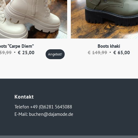
ots “Carpe Diem”
Boots khaki
Ursprünglicher
Aktueller
Ursprünglicher
Aktu
59,99
€
25,00
€
149,99
€
65,00
Angebot!
Preis
Preis
Preis
Prei
war:
ist:
war:
ist:
€59,99
€25,00.
€149,99
€65
Kontakt
Telefon +49 (0)6281 5645088
E-Mail:
buchen@dajamode.de