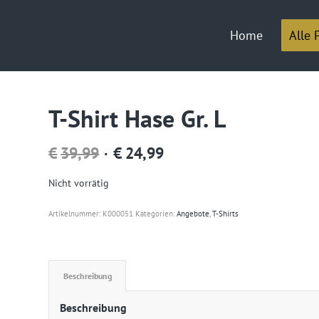
Home
Alle 
T-Shirt Hase Gr. L
Ursprünglicher
Aktueller
€
39,99
€
24,99
Preis
Preis
Nicht vorrätig
war:
ist:
Artikelnummer:
K000051
Kategorien:
Angebote
,
T-Shirts
€39,99
€24,99.
Beschreibung
Beschreibung