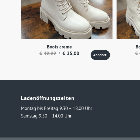
Boots creme
Bo
Ursprünglicher
Aktueller
€
49,99
€
25,00
€
Angebot!
Preis
Preis
war:
ist:
€49,99
€25,00.
Ladenöffnungszeiten
Montag bis Freitag 9.30 – 18.00 Uhr
Samstag 9.30 – 14.00 Uhr