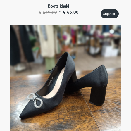
Boots khaki
Ursprünglicher
Aktueller
€
149,99
€
65,00
Angebot!
Preis
Preis
war:
ist:
€149,99
€65,00.