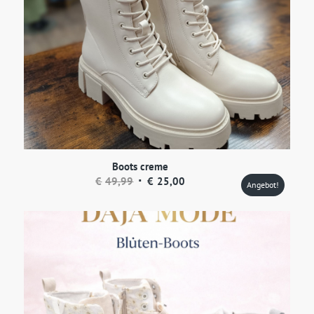
Boots creme
Ursprünglicher
Aktueller
€
49,99
€
25,00
Angebot!
Preis
Preis
war:
ist:
€49,99
€25,00.