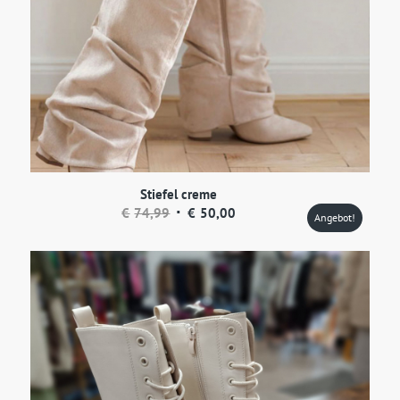
Stiefel creme
Ursprünglicher
Aktueller
€
74,99
€
50,00
Angebot!
Preis
Preis
war:
ist:
€74,99
€50,00.