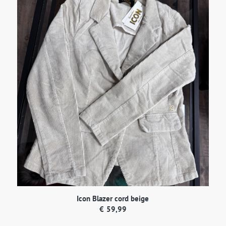
€59,99
€30,00.
Icon Blazer cord beige
€
59,99