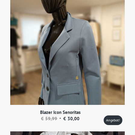
Blazer Icon Senoritas
Ursprünglicher
Aktueller
€
59,99
€
30,00
Angebot!
Preis
Preis
war:
ist: