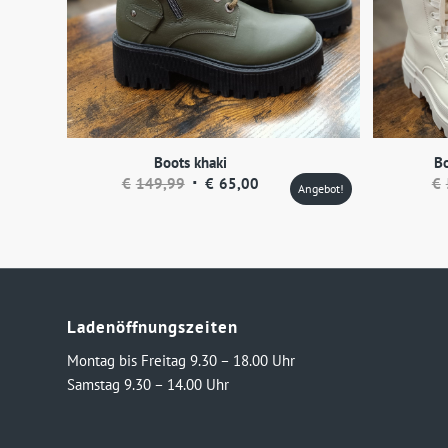
Boots khaki
Bo
Ursprünglicher
Aktueller
€
149,99
€
65,00
€
Angebot!
Preis
Preis
war:
ist:
€149,99
€65,00.
Ladenöffnungszeiten
Montag bis Freitag 9.30 – 18.00 Uhr
Samstag 9.30 – 14.00 Uhr