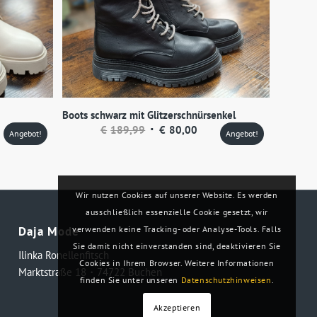
Boots schwarz mit Glitzerschnürsenkel
eller
Ursprünglicher
Aktueller
€
189,99
€
80,00
Angebot!
Angebot!
s
Preis
Preis
war:
ist:
00.
€189,99
€80,00.
Wir nutzen Cookies auf unserer Website. Es werden
ausschließlich essenzielle Cookie gesetzt, wir
verwenden keine Tracking- oder Analyse-Tools. Falls
Daja Mode
Sie damit nicht einverstanden sind, deaktivieren Sie
Ilinka Ronellenfitsch
Cookies in Ihrem Browser. Weitere Informationen
Marktstraße 18・74722 Buchen
finden Sie unter unseren
Datenschutzhinweisen
.
Akzeptieren