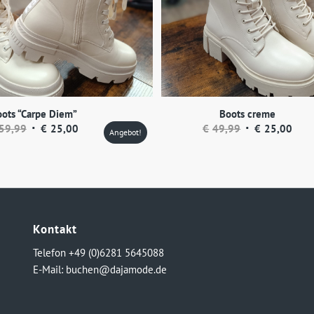
ots “Carpe Diem”
Boots creme
Ursprünglicher
Aktueller
Ursprünglicher
Aktu
59,99
€
25,00
€
49,99
€
25,00
Angebot!
Preis
Preis
Preis
Prei
war:
ist:
war:
ist:
€59,99
€25,00.
€49,99
€25,
Kontakt
Telefon +49 (0)6281 5645088
E-Mail:
buchen@dajamode.de