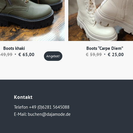
Boots khaki
Boots “Carpe Diem”
Ursprünglicher
Aktueller
Ursprünglicher
Aktu
149,99
€
65,00
€
59,99
€
25,00
Angebot!
Preis
Preis
Preis
Prei
war:
ist:
war:
ist:
€149,99
€65,00.
€59,99
€25,
Kontakt
Telefon +49 (0)6281 5645088
E-Mail:
buchen@dajamode.de