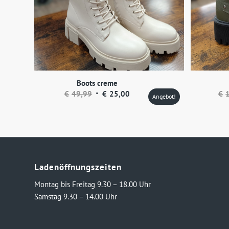
Boots creme
Ursprünglicher
Aktueller
€
49,99
€
25,00
€
Angebot!
Preis
Preis
war:
ist:
€49,99
€25,00.
Ladenöffnungszeiten
Montag bis Freitag 9.30 – 18.00 Uhr
Samstag 9.30 – 14.00 Uhr