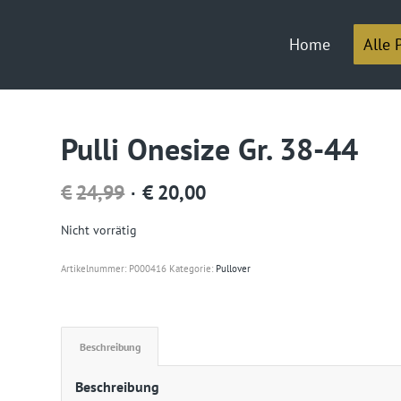
Home
Alle 
Pulli Onesize Gr. 38-44
Ursprünglicher
Aktueller
€
24,99
€
20,00
Preis
Preis
Nicht vorrätig
war:
ist:
Artikelnummer:
P000416
Kategorie:
Pullover
€24,99
€20,00.
Beschreibung
Beschreibung