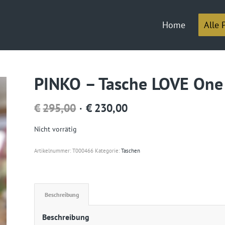
Home
Alle 
PINKO – Tasche LOVE One 
Ursprünglicher
Aktueller
€
295,00
€
230,00
Preis
Preis
Nicht vorrätig
war:
ist:
Artikelnummer:
T000466
Kategorie:
Taschen
€295,00
€230,00.
Beschreibung
Beschreibung