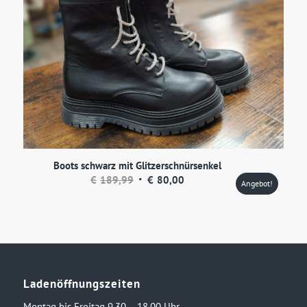
Boots schwarz mit Glitzerschnürsenkel
Ursprünglicher
Aktueller
€
189,99
€
80,00
Angebot!
Preis
Preis
war:
ist:
€189,99
€80,00.
Ladenöffnungszeiten
Montag bis Freitag 9.30 – 18.00 Uhr