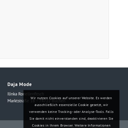
Daja Mode
Ilinka Ronellenfitsch
Wir nutzen Cookies auf unserer Website. Es werden
Marktstraße 18・74722 Buchen
ausschließlich essenzielle Cookie gesetzt, wir
verwenden keine Tracking- oder Analyse-Tools. Falls
Sie damit nicht einverstanden sind, deaktivieren Sie
Cookies in Ihrem Browser. Weitere Informationen