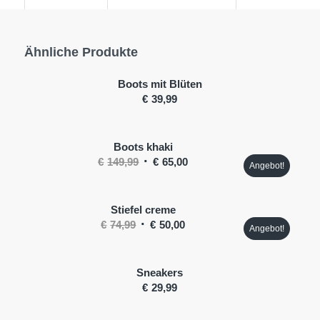
Ähnliche Produkte
Boots mit Blüten
€
39,99
Boots khaki
Ursprünglicher
Aktueller
€
149,99
€
65,00
Angebot!
Preis
Preis
war:
ist:
Stiefel creme
€149,99
€65,00.
Ursprünglicher
Aktueller
€
74,99
€
50,00
Angebot!
Preis
Preis
war:
ist:
Sneakers
€74,99
€50,00.
€
29,99