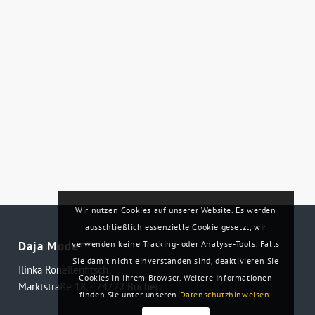
Wir nutzen Cookies auf unserer Website. Es werden
ausschließlich essenzielle Cookie gesetzt, wir
verwenden keine Tracking- oder Analyse-Tools. Falls
Daja Mode
Sie damit nicht einverstanden sind, deaktivieren Sie
Ilinka Ronellenfitsch
Cookies in Ihrem Browser. Weitere Informationen
Marktstraße 18・74722 Buchen
finden Sie unter unseren
Datenschutzhinweisen
.