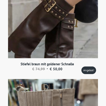
Stiefel braun mit goldener Schnalle
Ursprünglicher
Aktueller
€
74,99
€
50,00
Angebot!
Preis
Preis
war:
ist:
€74,99
€50,00.