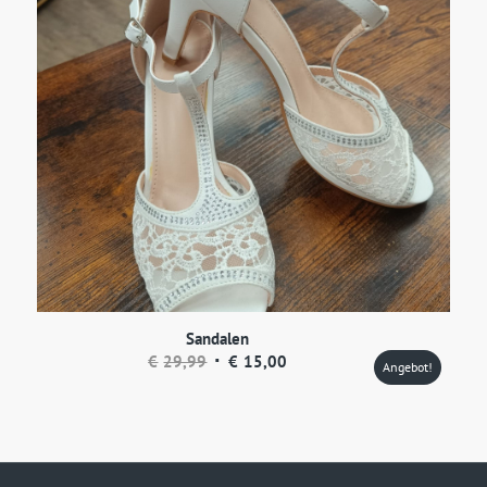
Sandalen
Ursprünglicher
Aktueller
€
29,99
€
15,00
Angebot!
Preis
Preis
war:
ist:
€29,99
€15,00.