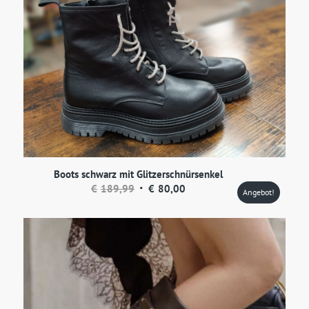
Boots schwarz mit Glitzerschnürsenkel
Ursprünglicher
Aktueller
€
189,99
€
80,00
Angebot!
Preis
Preis
war:
ist:
€189,99
€80,00.