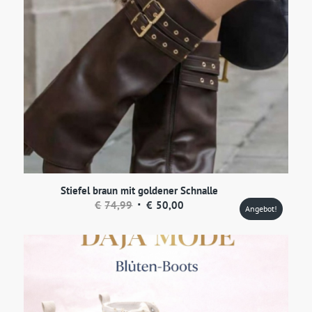
Stiefel braun mit goldener Schnalle
Ursprünglicher
Aktueller
€
74,99
€
50,00
Angebot!
Preis
Preis
war:
ist:
€74,99
€50,00.