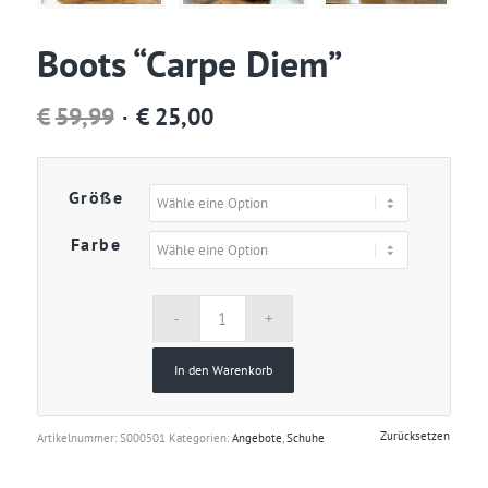
Boots “Carpe Diem”
Ursprünglicher
Aktueller
€
59,99
€
25,00
Preis
Preis
war:
ist:
Größe
€59,99
€25,00.
Farbe
In den Warenkorb
Zurücksetzen
Artikelnummer:
S000501
Kategorien:
Angebote
,
Schuhe