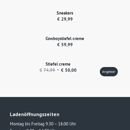
Sneakers
€
29,99
Cowboystiefel creme
€
59,99
Stiefel creme
Ursprünglicher
Aktueller
€
74,99
€
50,00
Angebot!
Preis
Preis
war:
ist:
€74,99
€50,00.
Ladenöffnungszeiten
Montag bis Freitag 9.30 – 18.00 Uhr