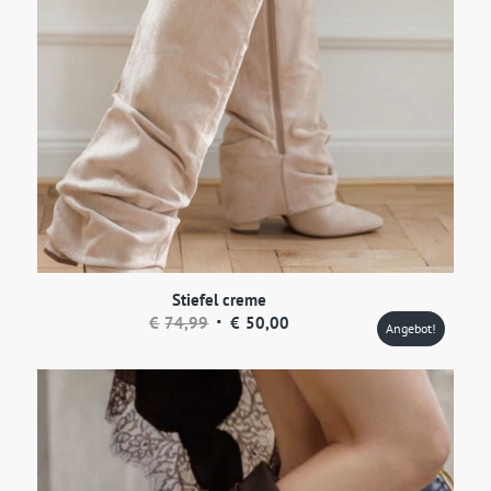
Stiefel creme
Ursprünglicher
Aktueller
€
74,99
€
50,00
Angebot!
Preis
Preis
war:
ist:
€74,99
€50,00.