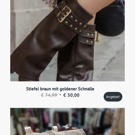
Stiefel braun mit goldener Schnalle
Ursprünglicher
Aktueller
€
74,99
€
50,00
Angebot!
Preis
Preis
war:
ist:
€74,99
€50,00.