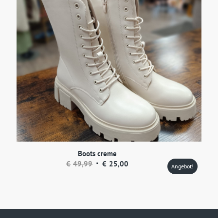
Boots creme
Ursprünglicher
Aktueller
€
49,99
€
25,00
Angebot!
Preis
Preis
war:
ist:
€49,99
€25,00.