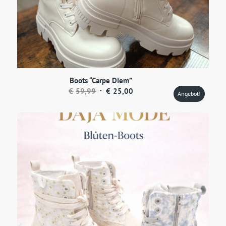
Boots “Carpe Diem”
Ursprünglicher
Aktueller
€
59,99
€
25,00
Angebot!
Preis
Preis
war:
ist:
€59,99
€25,00.