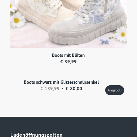
Boots mit Blüten
€
39,99
Boots schwarz mit Glitzerschnürsenkel
Ursprünglicher
Aktueller
€
189,99
€
80,00
Angebot!
Preis
Preis
war:
ist:
€189,99
€80,00.
Ladenöffnungszeiten