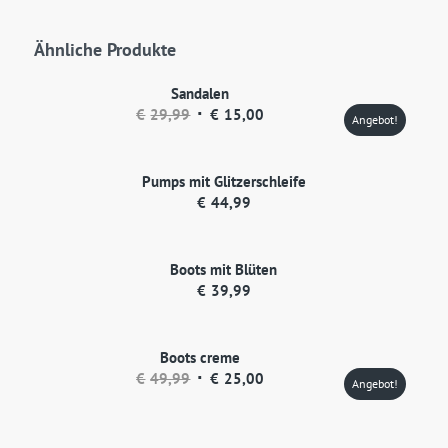
Ähnliche Produkte
Sandalen
Ursprünglicher
Aktueller
€
29,99
€
15,00
Angebot!
Preis
Preis
war:
ist:
Pumps mit Glitzerschleife
€29,99
€15,00.
€
44,99
Boots mit Blüten
€
39,99
Boots creme
Ursprünglicher
Aktueller
€
49,99
€
25,00
Angebot!
Preis
Preis
war:
ist: